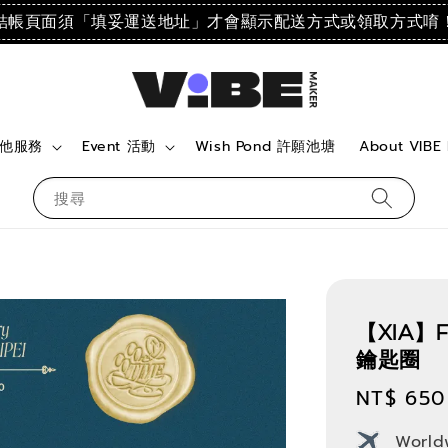
結帳頁面須「填妥運送地址」才會顯示配送方式或領取方式唷
 其他服務
Event 活動
Wish Pond 許願池塘
About VIBE
搜尋
【XIA】F
鑰匙圈
Regular
NT$ 650
price
World