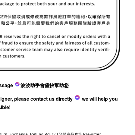
ssage
波波助手會儘快幫助您
reigner, please contact us directly
we will help you
ible!
, Exchange, Refund Policy
|
預購商品政策 Pre-order