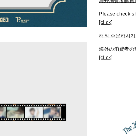
海外消費者購買前請
Please check sh
[click]
해외 주문하시기 
海外の消費者の
[click]