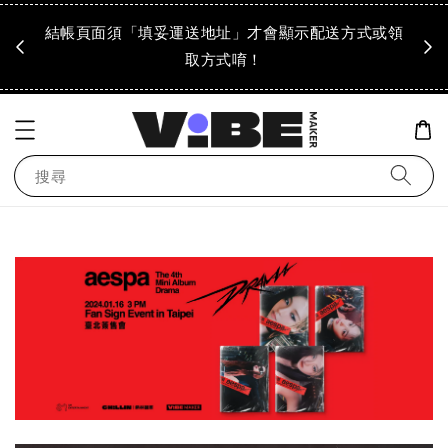
成領
結帳頁面須「填妥運送地址」才會顯示配送方式或領
「到
！
取方式唷！
搜尋