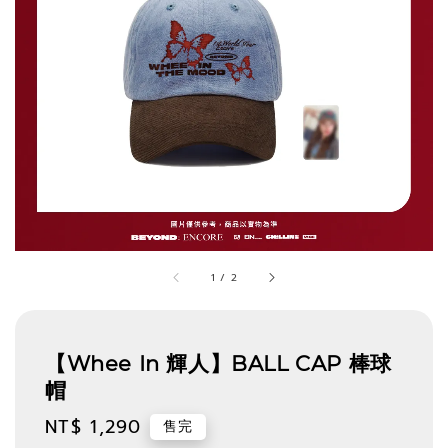
1
/
2
【Whee In 輝人】BALL CAP 棒球
帽
Regular
NT$ 1,290
售完