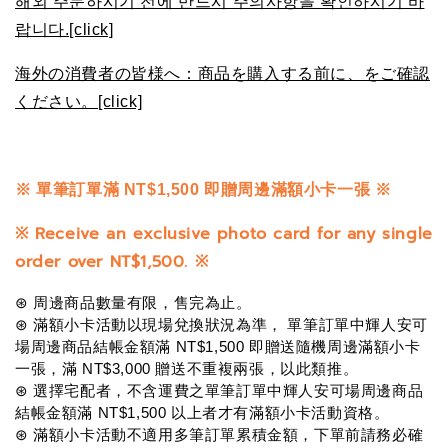
해외 주문하시기 전에 반드시 주의사항을 확인하시기 바
랍니다.[click]
海外の消費者の皆様へ：商品を購入する前に、をご確認
ください。[click]
※
單筆訂單滿 NT$1,500 即贈周邊滿額小卡一張 ※
※
Receive an exclusive photo card for any single
order over NT$1,500.
※
⊛ 周邊商品數量有限，售完為止。
⊛ 
滿額小卡活動以現場兌換狀況為準， 單筆訂單中輝人安可
場周邊商品結帳金額滿 NT$1,500 即贈送隨機周邊滿額小卡
一張，滿 NT$3,000 贈送不重複兩張，以此類推。
⊛ 選
擇宅配者，不含運費之單筆訂單中輝人安可場周邊商品
結帳金額滿 NT$1,500 以上者才有滿額小卡活動資格。
⊛ 滿額小卡活動不適用多筆訂單累積金額，下單前請務必確