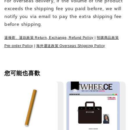
For overseas delivery, if the volume of the product
exceeds the shipping fee you paid before, we will
notify you via email to pay the extra shipping fee
before shipping.
退換貨、退款政策 Return, Exchange, Refund Policy
|
預購商品政策
Pre-order Policy
|
海外運送政策 Overseas Shipping Policy
您可能也喜歡
優惠