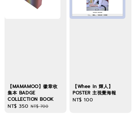
【MAMAMOO】徽章收
【Whee In 輝人】
集本 BADGE
POSTER 主視覺海報
COLLECTION BOOK
Regular
NT$ 100
Sale
NT$ 350
Regular
NT$ 700
price
price
price