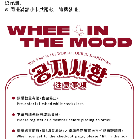
認仔細。
⊛ 周邊滿額小卡共兩款，隨機發送。