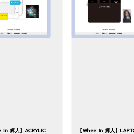
 In 輝人】ACRYLIC
【Whee In 輝人】LAPT