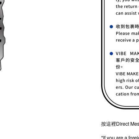
按這裡Direct Me
*If you are a fore