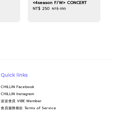
<4season F/W> CONCERT
Sale
NT$ 250
Regular
NT$ 350
price
price
Quick links
CHILLIN Facebook
CHILLIN Instagram
波波會員 VIBE Member
會員服務條款 Terms of Service