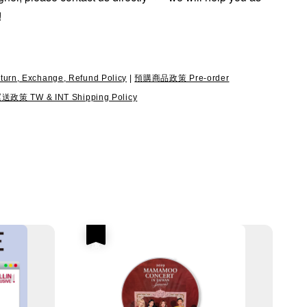
!
, Exchange, Refund Policy
|
預購商品政策 Pre-order
 TW & INT Shipping Policy
優惠