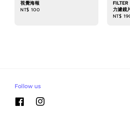
視覺海報
FILTE
力濾鏡
Regular
NT$ 100
Sale
NT$ 19
price
price
Follow us