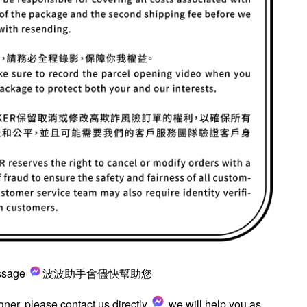
ssage
波波助手會儘快幫助您
igner, please contact us directly
we will help you as