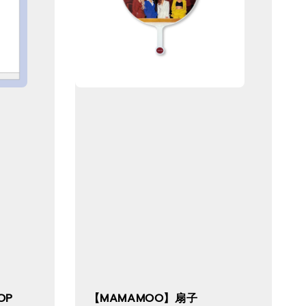
OP
【MAMAMOO】扇子