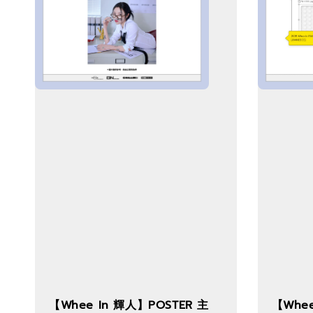
【Whee In 輝人】POSTER 主
【Whee