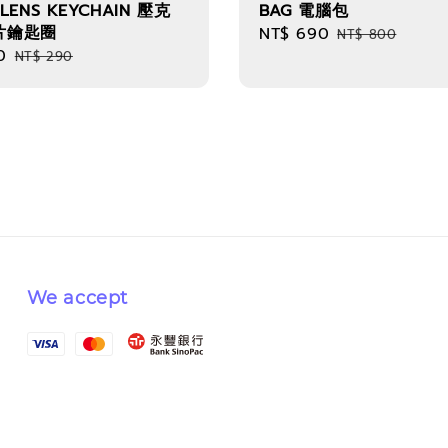
R LENS KEYCHAIN 壓克
BAG 電腦包
片鑰匙圈
Sale
NT$ 690
Regular
NT$ 800
0
Regular
price
price
NT$ 290
price
We accept