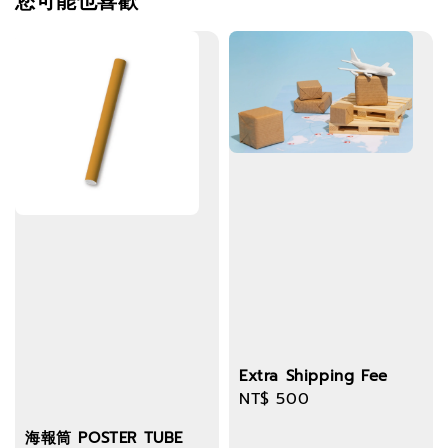
您可能也喜歡
Extra Shipping Fee
Regular
NT$ 500
price
海報筒 POSTER TUBE