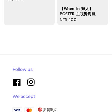
price
【Whee In 輝人】
POSTER 主視覺海報
Regular
NT$ 100
price
Follow us
We accept