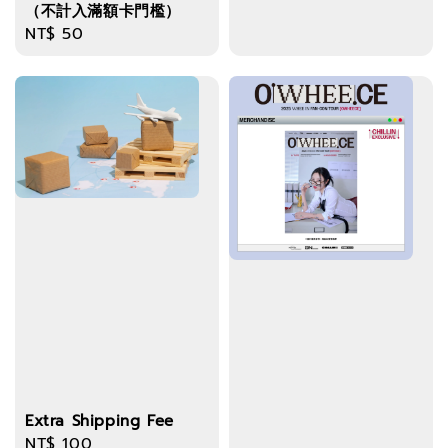
（不計入滿額卡門檻）
Regular
NT$ 50
price
Extra Shipping Fee
Regular
NT$ 100