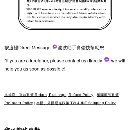
按這裡Direct Message
波波助手會儘快幫助您
*If you are a foreigner, please contact us directly
we will
help you as soon as possible!
退換貨、退款政策 Return, Exchange, Refund Policy
|
預購商品政策
Pre-order Policy
|
本國、外國運送政策 TW & INT Shipping Policy