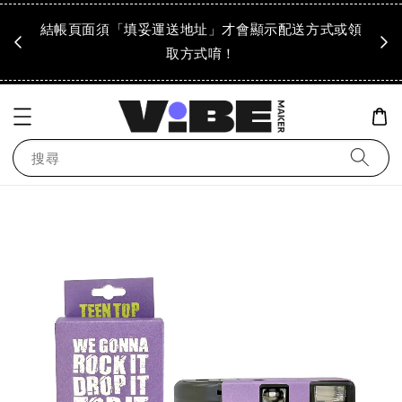
成領
結帳頁面須「填妥運送地址」才會顯示配送方式或領
「到
！
取方式唷！
搜尋