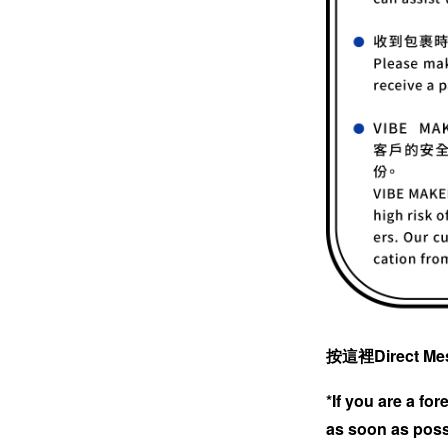
按這裡Direct Me
*If you are a fo
as soon as poss