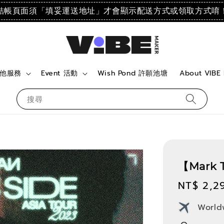
結帳頁面須「填妥運送地址」才會顯示配送方式或領取方式唷
 其他服務
Event 活動
Wish Pond 許願池塘
About VIBE
搜尋
【Mark 
Regular
NT$ 2,2
price
World