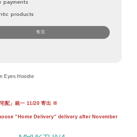
e payments
ntic products
售完
 Eyes Hoodie
配」統一 11/20 寄出 ※
hoose "Home Delivery" delivery after November