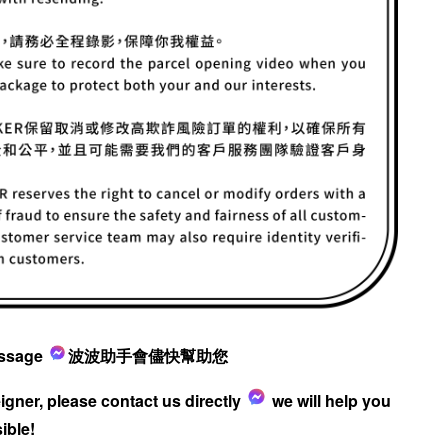
ssage
波波助手會儘快幫助您
reigner, please contact us directly
we will help you
ible!