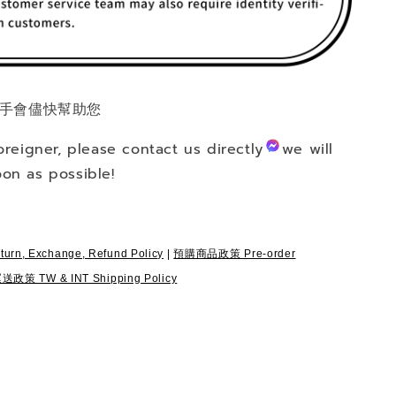
手會儘快幫助您
foreigner, please contact us directly
we will
on as possible!
, Exchange, Refund Policy
|
預購商品政策 Pre-order
 TW & INT Shipping Policy