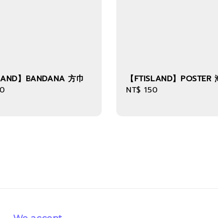
LAND】BANDANA 方巾
【FTISLAND】POSTER
r
80
Regular
NT$ 150
price