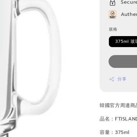
Secur
Authe
規格
375ml 
分享
韓國官方周邊商
品名：FTISLA
容量：375ml