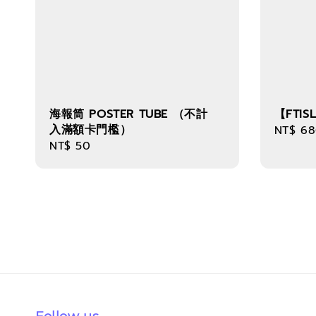
海報筒 POSTER TUBE （不計
【FTIS
入滿額卡門檻）
Regula
NT$ 6
Regular
NT$ 50
price
price