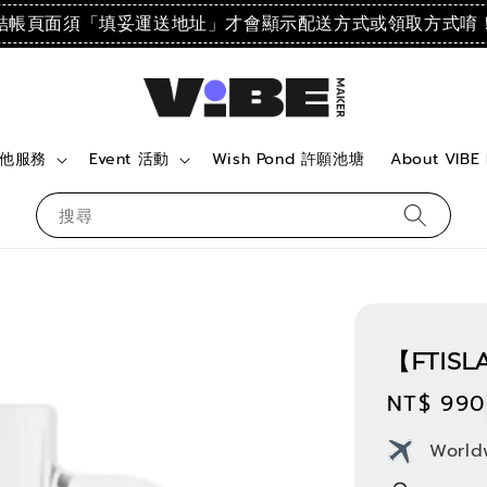
結帳頁面須「填妥運送地址」才會顯示配送方式或領取方式唷
 其他服務
Event 活動
Wish Pond 許願池塘
About VIBE
搜尋
【FTISL
Regular
NT$ 990
price
World