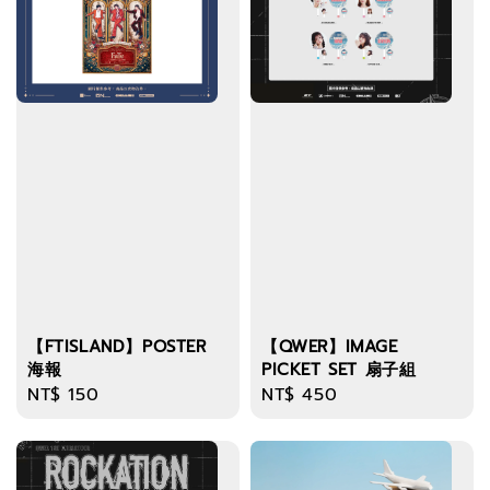
【FTISLAND】POSTER
【QWER】IMAGE
海報
PICKET SET 扇子組
Regular
NT$ 150
Regular
NT$ 450
price
price