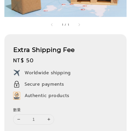
1
/
1
Extra Shipping Fee
Regular
NT$ 50
price
Worldwide shipping
Secure payments
Authentic products
數量