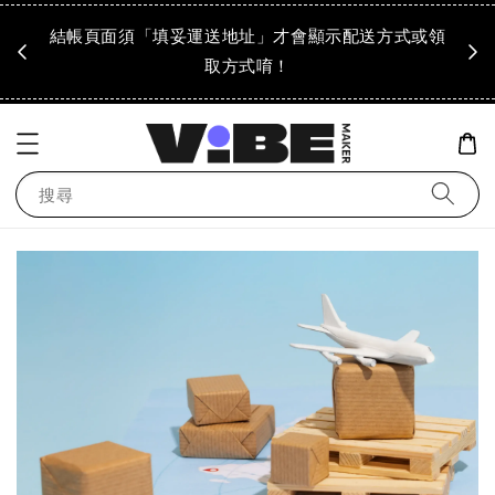
成領
結帳頁面須「填妥運送地址」才會顯示配送方式或領
「到
！
取方式唷！
搜尋