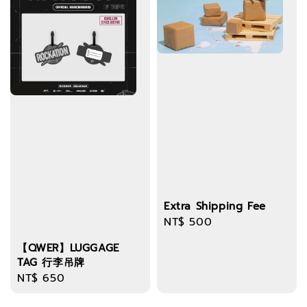
Extra Shipping Fee
Regular
NT$ 500
price
【QWER】LUGGAGE
TAG 行李吊牌
Regular
NT$ 650
price