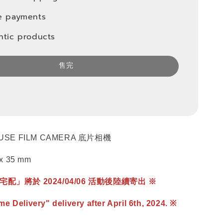
e payments
ntic products
售完
USE FILM CAMERA 底片相機
x 35 mm
配」將於 2024/04/06 活動後陸續寄出 ※
 Delivery" delivery after April 6th, 2024. ※