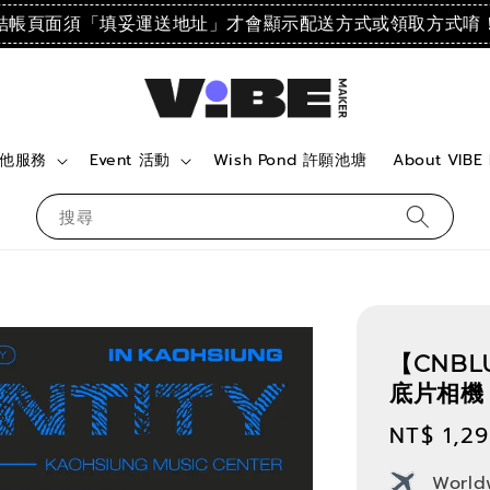
結帳頁面須「填妥運送地址」才會顯示配送方式或領取方式唷
 其他服務
Event 活動
Wish Pond 許願池塘
About VIBE
搜尋
【CNBLU
底片相機
Regular
NT$ 1,2
price
World