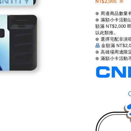
NT$2
.
※
,0
00
⊛ 周邊商品數量
⊛ 滿額小卡活動
額滿 NT$2,00
以此類推。
⊛ 選擇宅配非演
品
 金額滿 NT$
⊛ 高雄場周邊限
⊛ 滿額小卡活動