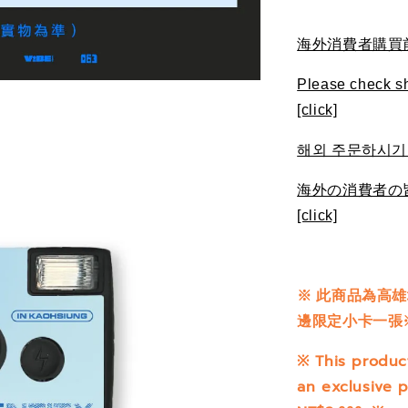
海外消費者購買前請
Please check sh
[click]
해외 주문하시기 
海外の消費者の
[click]
※
此商品為高雄場
邊限定小卡一張
※ This produc
an exclusive p