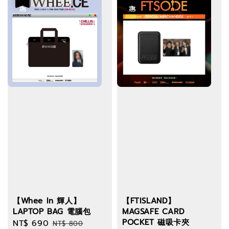
【Whee In 輝人】
【FTISLAND】
LAPTOP BAG 電腦包
MAGSAFE CARD
POCKET 磁吸卡夾
Sale
NT$ 690
Regular
NT$ 800