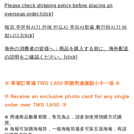
Please check shipping policy before placing an
overseas order.[click]
해외 주문하시기 전에 반드시 주의사항을 확인하시기 바
랍니다.[click]
海外の消費者の皆様へ：商品を購入する前に、海外配送
の説明をご確認ください。[click]
※
單筆訂單滿 TWD 1,600 即贈周邊滿額小卡一張 ※
※
Receive an exclusive photo card for any single
order over TWD 1,600.
※
⊛ 周邊商品數量有限，售完為止，請多加使用預購方式購
買。
⊛ 海報可加購海報筒，一個海報筒最多可裝五張海報，再請