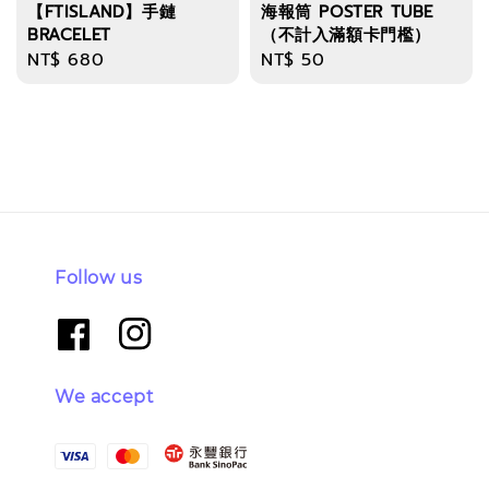
【FTISLAND】手鏈
海報筒 POSTER TUBE
BRACELET
（不計入滿額卡門檻）
Regular
NT$ 680
Regular
NT$ 50
price
price
Follow us
We accept