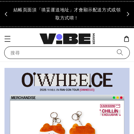
成領
結帳頁面須「填妥運送地址」才會顯示配送方式或領
「到
！
取方式唷！
搜尋