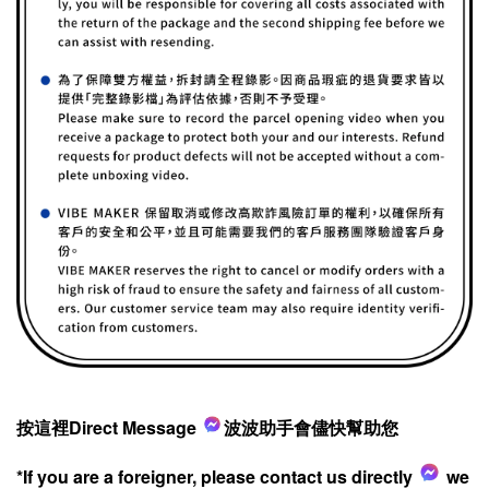
按這裡Direct Message
波波助手會儘快幫助您
*If you are a foreigner, please contact us directly
we