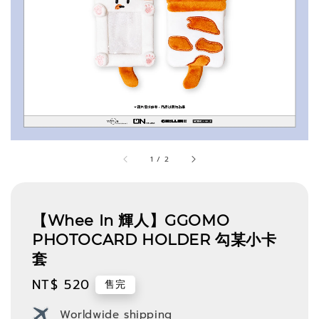
1
/
2
【Whee In 輝人】GGOMO
PHOTOCARD HOLDER 勾某小卡
套
Regular
NT$ 520
售完
price
Worldwide shipping