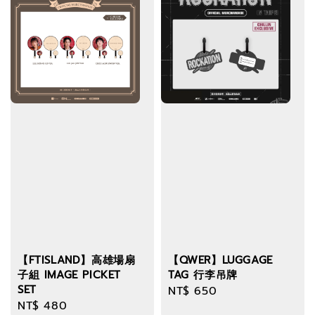
【FTISLAND】高雄場扇
【QWER】LUGGAGE
子組 IMAGE PICKET
TAG 行李吊牌
SET
Regular
NT$ 650
Regular
NT$ 480
price