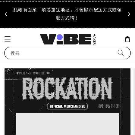
成領
結帳頁面須「填妥運送地址」才會顯示配送方式或領
「到
！
取方式唷！
搜尋