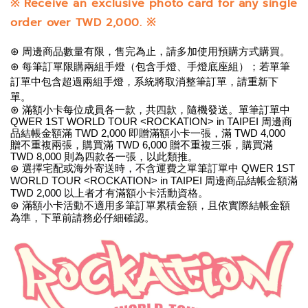
※
Receive an exclusive photo card for any single
order over TWD 2,000.
※
⊛ 周邊商品數量有限，售完為止，請多加使用預購方式購買。
⊛ 每筆訂單限購兩組手燈（包含手燈、手燈底座組）；若單筆
訂單中包含超過兩組手燈，系統將取消整筆訂單，請重新下
單。
⊛ 滿額小卡每位成員各一款，共四款，隨機發送。單筆訂單中 
QWER 1ST WORLD TOUR <ROCKATION> in TAIPEI 周邊商
品結帳金額滿 TWD 2,000 即贈滿額小卡一張，滿 TWD 4,000 
贈不重複兩張，購買滿 TWD 6,000 贈不重複三張，購買滿 
TWD 8,000 則為四款各一張，以此類推。
⊛ 選擇宅配或海外寄送時，不含運費之單筆訂單中 QWER 1ST 
WORLD TOUR <ROCKATION> in TAIPEI 周邊商品結帳金額滿 
TWD 2,000 以上者才有滿額小卡活動資格。
⊛ 滿額小卡活動不適用多筆訂單累積金額，且依實際結帳金額
為準，下單前請務必仔細確認。