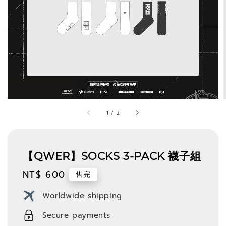
1
/
2
【QWER】SOCKS 3-PACK 襪子組
Regular
NT$ 600
售完
price
Worldwide shipping
Secure payments