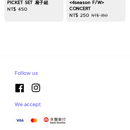
PICKET SET 扇子組
<4season F/W>
CONCERT
Regular
NT$ 450
Sale
NT$ 250
Regular
price
NT$ 350
price
price
Follow us
We accept