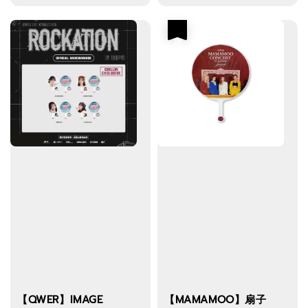
price
優惠
【QWER】IMAGE
【MAMAMOO】扇子