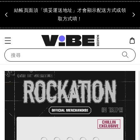
成領
結帳頁面須「填妥運送地址」才會顯示配送方式或領
「到
！
取方式唷！
搜尋