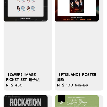
【QWER】IMAGE
【FTISLAND】POSTER
PICKET SET 扇子組
海報
Regular
NT$ 450
Sale
NT$ 100
Regular
NT$ 150
price
price
price
優惠