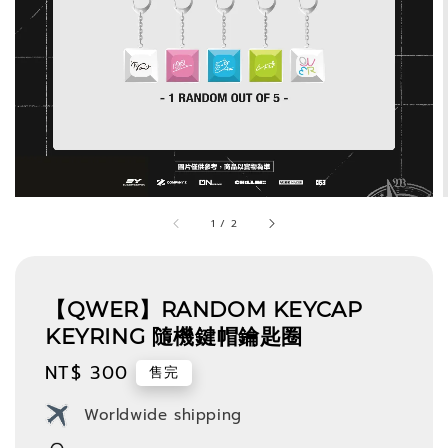
1
/
2
【QWER】RANDOM KEYCAP
KEYRING 隨機鍵帽鑰匙圈
Regular
NT$ 300
售完
price
Worldwide shipping