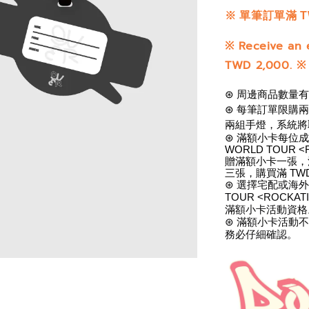
※
單筆訂單滿 T
※
Receive an 
TWD 2,000.
※
⊛ 周邊商品數量
⊛ 每筆訂單限購
兩組手燈，系統將
⊛ 滿額小卡每位成
WORLD TOUR <
贈滿額小卡一張，滿 
三張，購買滿 TW
⊛ 選擇宅配或海外寄
TOUR <ROCKAT
滿額小卡活動資格
⊛ 滿額小卡活動
務必仔細確認。