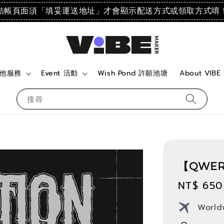
結帳頁面須「填妥運送地址」才會顯示配送方式或領取方式唷
 其他服務
Event 活動
Wish Pond 許願池塘
About VIBE
搜尋
【QWER
Regular
NT$ 650
price
World