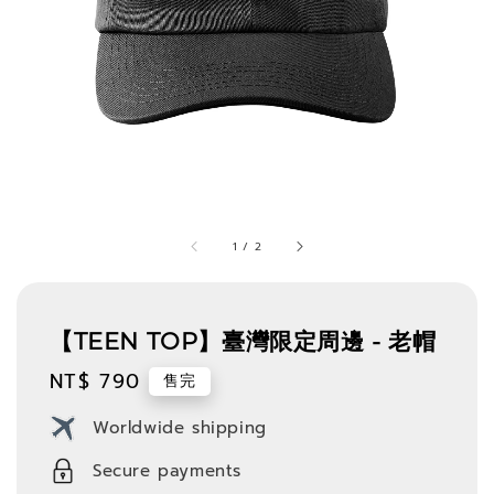
1
/
2
【TEEN TOP】臺灣限定周邊 - 老帽
Regular
NT$ 790
售完
price
Worldwide shipping
Secure payments