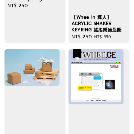
Regular
NT$ 250
price
【Whee In 輝人】
ACRYLIC SHAKER
KEYRING 搖搖樂鑰匙圈
Sale
NT$ 250
Regular
NT$ 350
price
price
優惠