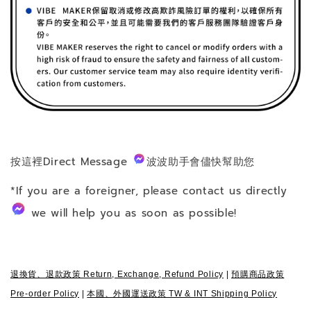
按這裡Direct Message
波波助手會儘快幫助您
*If you are a foreigner, please contact us directly
we will help you as soon as possible!
退換貨、退款政策 Return, Exchange, Refund Policy
|
預購商品政策
Pre-order Policy
|
本國、外國運送政策 TW & INT Shipping Policy