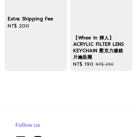
Extra Shipping Fee
Regular
NT$ 200
price
【Whee In 輝人】
ACRYLIC FILTER LENS
KEYCHAIN 壓克力濾鏡
片鑰匙圈
Sale
NT$ 190
Regular
NT$ 290
price
price
Follow us