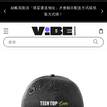
成領
結帳頁面須「填妥運送地址」才會顯示配送方式或領
「到
！
取方式唷！
搜尋