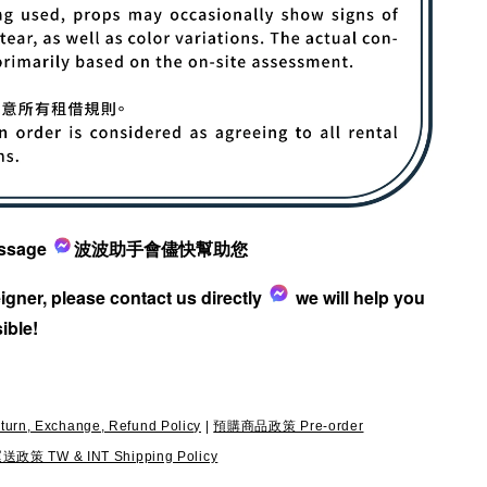
ssage
波波助手會儘快幫助您
reigner, please contact us directly
we will help you
ible!
, Exchange, Refund Policy
|
預購商品政策 Pre-order
 TW & INT Shipping Policy