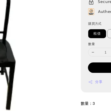
Secur
Authe
購買方式
租借
數量
分享
數量：3