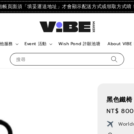
結帳頁面須「填妥運送地址」才會顯示配送方式或領取方式唷
 其他服務
Event 活動
Wish Pond 許願池塘
About VIBE
搜尋
黑色鐵椅
Regular
NT$ 800
price
World