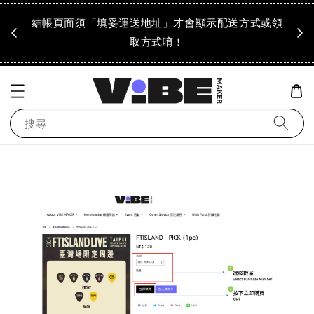
成領
結帳頁面須「填妥運送地址」才會顯示配送方式或領
「到
！
取方式唷！
搜尋