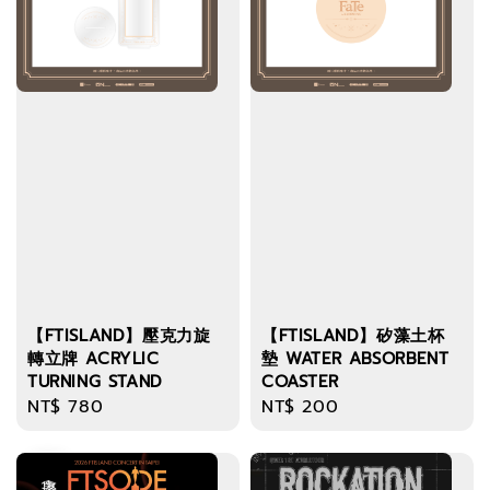
【FTISLAND】壓克力旋
【FTISLAND】矽藻土杯
轉立牌 ACRYLIC
墊 WATER ABSORBENT
TURNING STAND
COASTER
Regular
NT$ 780
Regular
NT$ 200
price
price
優惠