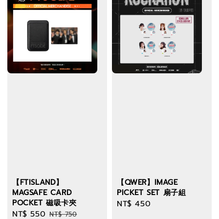
【FTISLAND】
【QWER】IMAGE
MAGSAFE CARD
PICKET SET 扇子組
POCKET 磁吸卡夾
Regular
NT$ 450
Sale
NT$ 550
Regular
NT$ 750
price