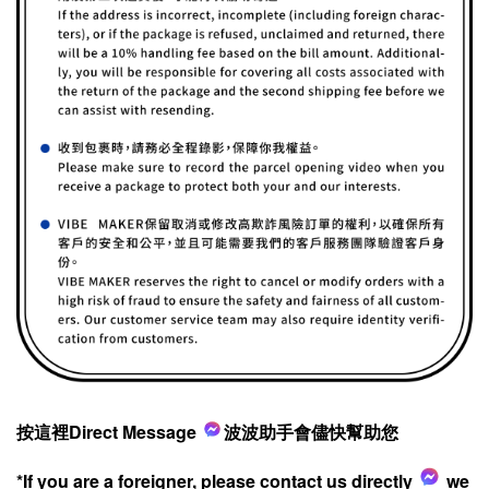
按這裡Direct Message
波波助手會儘快幫助您
*If you are a foreigner, please contact us directly
we