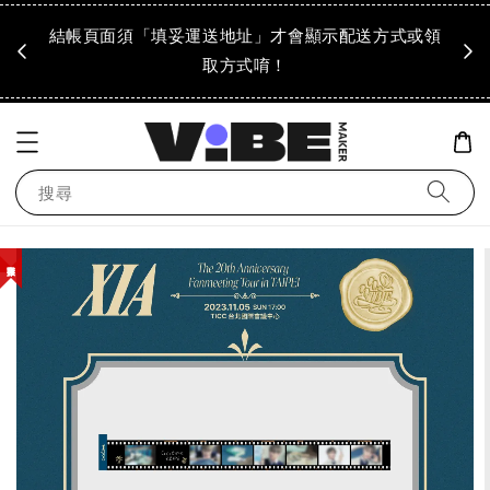
成領
結帳頁面須「填妥運送地址」才會顯示配送方式或領
「到
！
取方式唷！
搜尋
庫存緊張