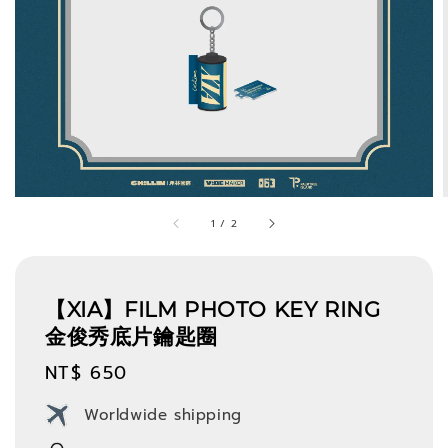
1
/
2
【XIA】FILM PHOTO KEY RING
金俊秀底片鑰匙圈
Regular
NT$ 650
price
Worldwide shipping