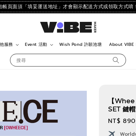
結帳頁面須「填妥運送地址」才會顯示配送方式或領取方式唷
 其他服務
Event 活動
Wish Pond 許願池塘
About VIBE
搜尋
【Whee 
SET 鍵
Regular
NT$ 890
price
World