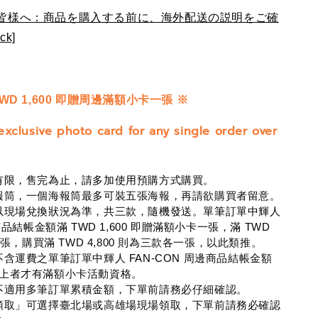
皆様へ：商品を購入する前に、海外配送の説明をご確
k]
WD 1,600 即贈周邊滿額小卡一張 ※
exclusive photo card for any single order over
有限，售完為止，請多加使用預購方式購買。
報筒，一個海報筒最多可裝五張海報，再請欲購買者留意。
以現場兌換狀況為準，共三款，隨機發送。單筆訂單中輝人 
商品結帳金額滿 TWD 1,600 即贈滿額小卡一張，滿 TWD 
張，購買滿 
TWD 
4,800 則為三款各一張，以此類推。
不含運費之單筆訂單中輝人 
FAN-CON 
周邊商品結帳金額
00 以上者才有滿額小卡活動資格。
不適用多筆訂單累積金額，下單前請務必仔細確認。
領取」可選擇臺北場或高雄場現場領取，下單前請務必確認