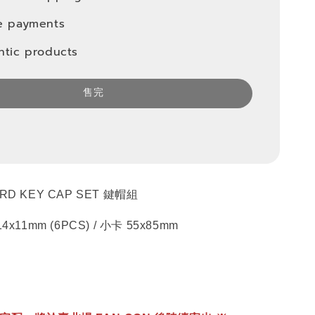
e payments
ntic products
售完
D KEY CAP SET 鍵帽組
x11mm (6PCS) / 小卡 55x85mm