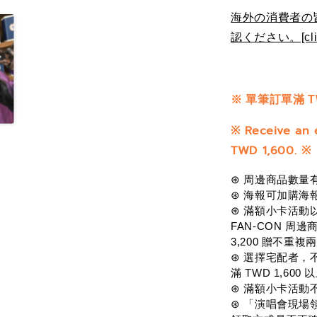
海外の消費者の
認ください。[clic
※
單筆訂單滿 T
※
Receive an 
TWD 1,600.
※
⊛ 周邊商品數量
⊛ 海報可加購海
⊛ 滿額小卡活動
FAN-CON 周邊
3,200 贈不重複
兩
⊛ 選擇宅配者，
滿 TWD 1,6
⊛ 滿額小卡活動
⊛ 「演唱會現場