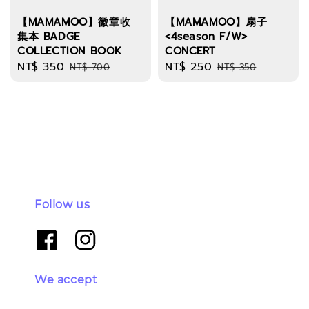
【MAMAMOO】徽章收
【MAMAMOO】扇子
集本 BADGE
<4season F/W>
COLLECTION BOOK
CONCERT
Sale
NT$ 350
Regular
Sale
NT$ 250
Regular
NT$ 700
NT$ 350
price
price
price
price
Follow us
We accept