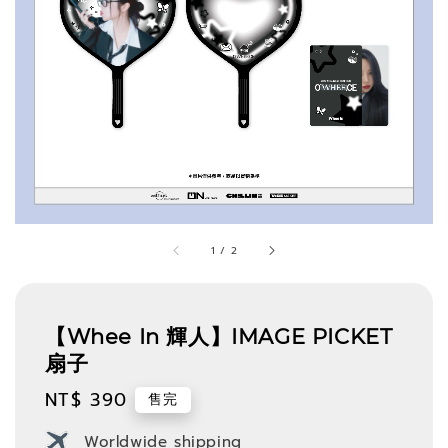
1
/
2
【Whee In 輝人】IMAGE PICKET
扇子
Regular
NT$ 390
售完
price
Worldwide shipping