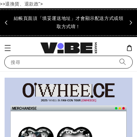
>>退換貨、退款政">
成領
結帳頁面須「填妥運送地址」才會顯示配送方式或領
「到
！
取方式唷！
搜尋