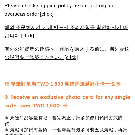
Please check shipping policy before placing an
overseas order.[click]
해외 주문하시기 전에 반드시 주의사항을 확인하시기 바
랍니다.[click]
海外の消費者の皆様へ：商品を購入する前に、海外配送
の説明をご確認ください。[click]
※
單筆訂單滿 TWD 1,600 即贈周邊滿額小卡一張 ※
※
Receive an exclusive photo card for any single
order over TWD 1,600.
※
⊛ 周邊商品數量有限，售完為止，請多加使用預購方式購
買。
⊛ 海報可加購海報筒，一個海報筒最多可裝五張海報，再請