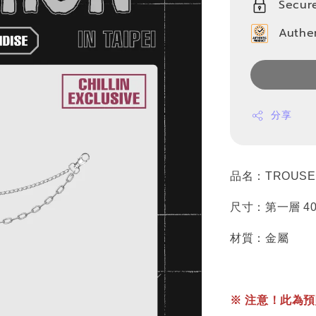
Secur
Authe
分享
品名：TROUSER
尺寸：第一層 400
材質：金屬
※ 注意！此為預