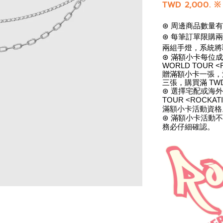
TWD 2,000.
※
⊛ 周邊商品數量
⊛ 每筆訂單限購
兩組手燈，系統將
⊛ 滿額小卡每位成
WORLD TOUR <
贈滿額小卡一張，滿 
三張，購買滿 TW
⊛ 選擇宅配或海外寄
TOUR <ROCKAT
滿額小卡活動資格
⊛ 滿額小卡活動
務必仔細確認。